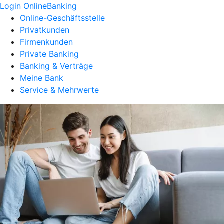
Login OnlineBanking
Online-Geschäftsstelle
Privatkunden
Firmenkunden
Private Banking
Banking & Verträge
Meine Bank
Service & Mehrwerte