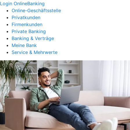
Login OnlineBanking
Online-Geschäftsstelle
Privatkunden
Firmenkunden
Private Banking
Banking & Verträge
Meine Bank
Service & Mehrwerte