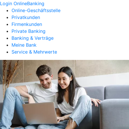
Login OnlineBanking
Online-Geschäftsstelle
Privatkunden
Firmenkunden
Private Banking
Banking & Verträge
Meine Bank
Service & Mehrwerte