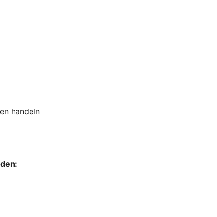
sen handeln
rden: