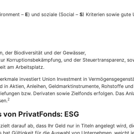
vironment –
E
) und soziale (Social –
S
) Kriterien sowie gut
, der Biodiversität und der Gewässer,
r Korruptionsbekämpfung, und der Steuertransparenz, so
eit am Arbeitsplatz.
Merkmale investiert Union Investment in Vermögensgegenstä
in Aktien, Anleihen, Geldmarktinstrumente, Rohstoffe un
riefungen bzw. Derivaten sowie Zielfonds erfolgen. Das A
2
sen.
s von PrivatFonds: ESG
elt darauf ab, dass Ihr Geld nur in Titeln angelegt wird, 
 hat Gültigkeit für die Auswahl von Unternehmen, weicht je