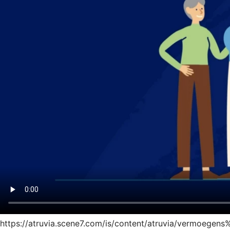
https://atruvia.scene7.com/is/content/atruvia/vermoegen