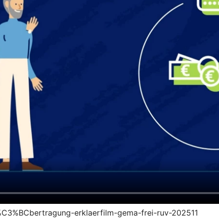
s%C3%BCbertragung-erklaerfilm-gema-frei-ruv-202511