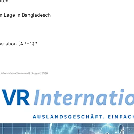
lten?
en Lage in Bangladesch
peration (APEC)?